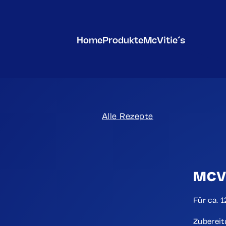
Home
Produkte
McVitie´s
Alle Rezepte
MCV
Für ca. 
Zubereit