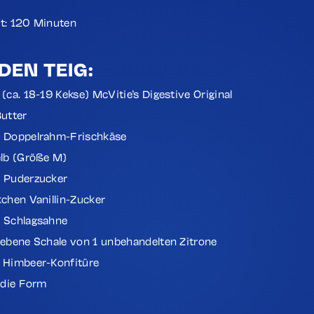
t: 120 Minuten
DEN TEIG:
(ca. 18-19 Kekse) McVitie's Digestive Original
Butter
 Doppelrahm-Frischkäse
elb (Größe M)
 Puderzucker
kchen Vanillin-Zucker
 Schlagsahne
iebene Schale von 1 unbehandelten Zitrone
 Himbeer-Konfitüre
 die Form