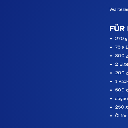
Wartezei
FÜR 
270 g 
75 g 
800 g
2 Eig
200 g
1 Päc
500 g
abger
250 g
Öl für