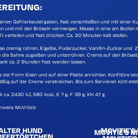
EREITUNG:
 einen Gefrierbeutel geben, fest verschließen und mit einer Ku
n und mit den Bröseln vermengen. Masse in eine am Boden m
) verteilen und fest drücken. Ca. 30 Minuten kalt stellen.
se cremig rühren, Eigelbe, Puderzucker, Vanillin-Zucker und 
 die Sahne zugießen und unterrühren. Creme auf den Brösel
ank ca. 2 Stunden fest werden lassen.
s der Form lösen und auf einer Platte anrichten. Konfitüre l
ßig auf der Creme verstreichen. Bis zum Servieren kühl stell
k ca. 2430 kJ, 580 kcal., E 7 g, F 39 g, KH 47 g
weis: McVitie's
KALTER HUND
MCVITIE'S
MCVITIE'S 
DBEERTÖRTCHEN