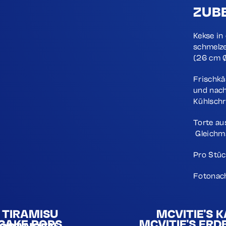
ZUB
Kekse in
schmelze
(26 cm Ø
Frischkä
und nach
Kühlschr
Torte au
Gleichmä
Pro Stüc
Fotonach
 TIRAMISU
MCVITIE'S 
 CAKE POPS
MCVITIE'S ER